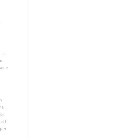
i
i a.
um
isque
um
na.
rbi
elit
rper