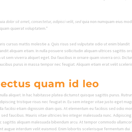
uia
dolor sit amet, consectetur, adipisci velit, sed
quia non numquam eius mod
iquam quaerat voluptatem.”
ris cursus mattis molestie a. Quis risus sed vulputate odio ut enim blandit
dit aliquam etiam. In nulla posuere sollicitudin aliquam ultrices sagittis orc
ut sem viverra aliquet eget. Dui faucibus in ornare quam viverra orci. Dict
aucibus purus in massa tempor nec feugiat. Aliquam etiam erat velit sceler
 lectus quam id leo
 nulla aliquet. In hac habitasse platea dictumst quisque sagittis purus. Rutr
dipiscing tristique risus nec feugiat in. Eu sem integer vitae justo eget mag
lla facilisi etiam dignissim diam quis. At elementum eu facilisis sed odio mo
ed faucibus. Mauris vitae ultricies leo integer malesuada nunc. Adipiscing 
 Nec sagittis aliquam malesuada bibendum arcu. At tempor commodo ullamco
idunt augue interdum velit euismod. Enim lobortis scelerisque fermentum dui