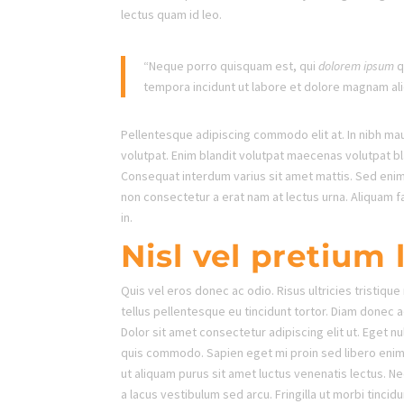
lectus quam id leo.
“Neque porro quisquam est, qui
dolorem ipsum
q
tempora incidunt ut labore et dolore magnam al
Pellentesque adipiscing commodo elit at. In nibh mau
volutpat. Enim blandit volutpat maecenas volutpat blan
Consequat interdum varius sit amet mattis. Sed enim 
non consectetur a erat nam at lectus urna. Aliquam f
in.
Nisl vel pretium
Quis vel eros donec ac odio. Risus ultricies tristique
tellus pellentesque eu tincidunt tortor. Diam donec a
Dolor sit amet consectetur adipiscing elit ut. Eget nu
quis commodo. Sapien eget mi proin sed libero enim s
ut aliquam purus sit amet luctus venenatis lectus.
a lacus vestibulum sed arcu. Fringilla ut morbi tinc