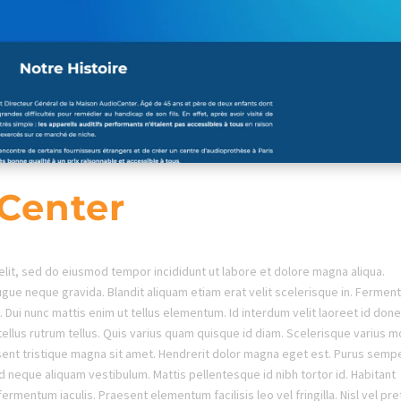
Center
elit, sed do eiusmod tempor incididunt ut labore et dolore magna aliqua.
ugue neque gravida. Blandit aliquam etiam erat velit scelerisque in. Ferme
Dui nunc mattis enim ut tellus elementum. Id interdum velit laoreet id done
tellus rutrum tellus. Quis varius quam quisque id diam. Scelerisque varius m
esent tristique magna sit amet. Hendrerit dolor magna eget est. Purus semp
id neque aliquam vestibulum. Mattis pellentesque id nibh tortor id. Habitant
ermentum iaculis. Praesent elementum facilisis leo vel fringilla. Nisl vel pr