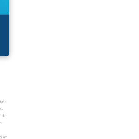
ntum
c.
orbi
er
etium