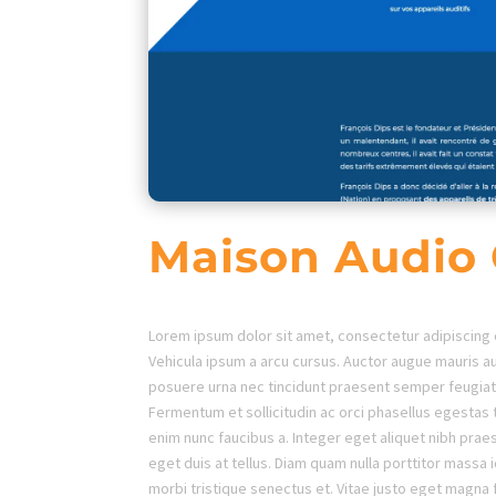
Maison Audio 
Lorem ipsum dolor sit amet, consectetur adipiscing 
Vehicula ipsum a arcu cursus. Auctor augue mauris a
posuere urna nec tincidunt praesent semper feugiat. 
Fermentum et sollicitudin ac orci phasellus egestas 
enim nunc faucibus a. Integer eget aliquet nibh pra
eget duis at tellus. Diam quam nulla porttitor massa 
morbi tristique senectus et. Vitae justo eget magna f